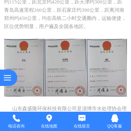
约
115
公里，距北京约
420
公里，距天津约
300
公里，距
青岛高速里程
260
公里，距石家庄约
390
公里，距离河南
郑州约
450
公里，均在高铁二小时交通圈内，运输便捷，
区位优势明显，用户遍及全国各地区。
山东森盛隆环保科技有限公司是淄博市水处理协会理
事会会长单位，中国膜工业协会会员单位，通过
ISO9001
国际质量管理体系认证，淄博市一企一技术创新企业。
电话咨询
在线地图
在线留言
QQ客服