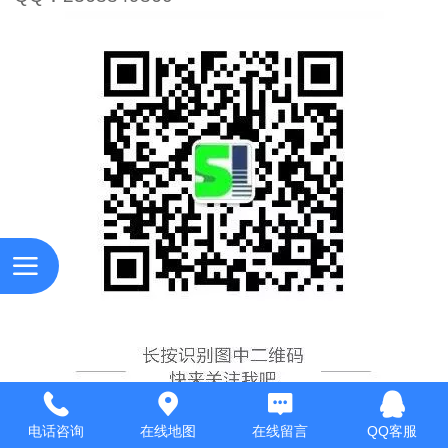
电话咨询
在线地图
在线留言
QQ客服